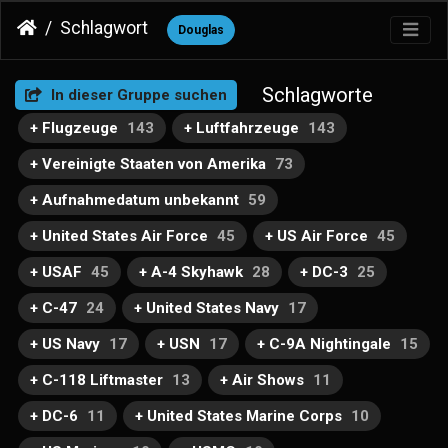
Schlagwort
Douglas
Schlagworte
In dieser Gruppe suchen
+ Flugzeuge
143
+ Luftfahrzeuge
143
+ Vereinigte Staaten von Amerika
73
+ Aufnahmedatum unbekannt
59
+ United States Air Force
45
+ US Air Force
45
+ USAF
45
+ A-4 Skyhawk
28
+ DC-3
25
+ C-47
24
+ United States Navy
17
+ US Navy
17
+ USN
17
+ C-9A Nightingale
15
+ C-118 Liftmaster
13
+ Air Shows
11
+ DC-6
11
+ United States Marine Corps
10