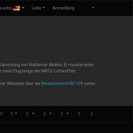
prache
Links
Anmeldung
r Sammlung von Waldemar Winkler. Er musste leider
gen meist Flugzeuge der NATO-Luftwaffen.
iner Webseite über die
Messerschmitt Bf 109
vorbei.