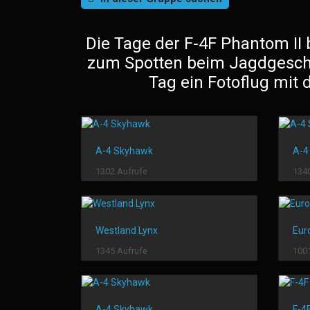
Die Tage der F-4F Phantom II
zum Spotten beim Jagdgeschw
Tag ein Fotoflug mit 
A-4 Skyhawk
A-4
1302 Aufrufe
1340
Westland Lynx
Eur
1345 Aufrufe
1001
A-4 Skyhawk
F-4