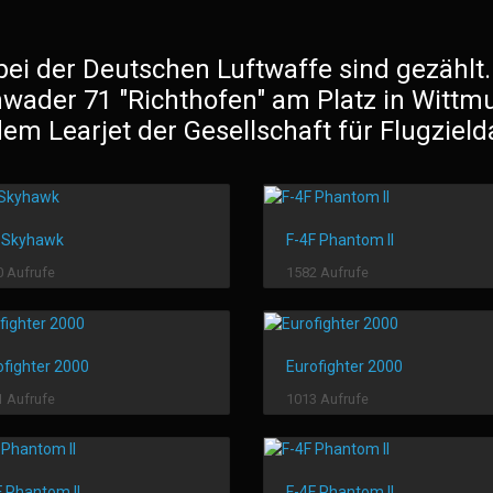
 bei der Deutschen Luftwaffe sind gezählt
ader 71 "Richthofen" am Platz in Wittmu
dem Learjet der Gesellschaft für Flugzielda
 Skyhawk
F-4F Phantom II
 Aufrufe
1582 Aufrufe
ofighter 2000
Eurofighter 2000
 Aufrufe
1013 Aufrufe
F Phantom II
F-4F Phantom II