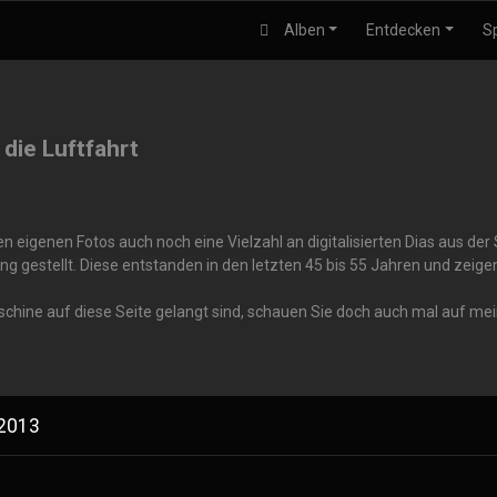
Alben
Entdecken
S
 die Luftfahrt
 eigenen Fotos auch noch eine Vielzahl an digitalisierten Dias aus de
ng gestellt. Diese entstanden in den letzten 45 bis 55 Jahren und zei
aschine auf diese Seite gelangt sind, schauen Sie doch auch mal auf me
2013