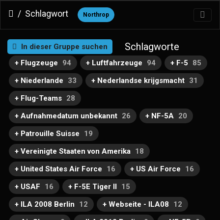
Schlagwort
Northrop
Schlagworte
In dieser Gruppe suchen
+ Flugzeuge
94
+ Luftfahrzeuge
94
+ F-5
85
+ Niederlande
33
+ Nederlandse krijgsmacht
31
+ Flug-Teams
28
+ Aufnahmedatum unbekannt
26
+ NF-5A
20
+ Patrouille Suisse
19
+ Vereinigte Staaten von Amerika
18
+ United States Air Force
16
+ US Air Force
16
+ USAF
16
+ F-5E Tiger II
15
+ ILA 2008 Berlin
12
+ Webseite - ILA08
12