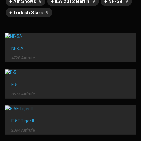
+ Air Shows
9
+ ILA 2012 Berlin
9
+ NF-5B
9
+ Turkish Stars
9
NF-5A
4728 Aufrufe
F-5
8573 Aufrufe
F-5F Tiger II
2094 Aufrufe