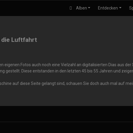
Alben
Entdecken
S
 die Luftfahrt
 eigenen Fotos auch noch eine Vielzahl an digitalisierten Dias aus de
ng gestellt. Diese entstanden in den letzten 45 bis 55 Jahren und zei
aschine auf diese Seite gelangt sind, schauen Sie doch auch mal auf me