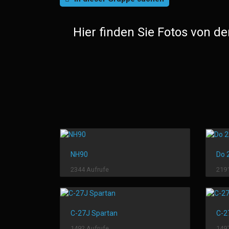
Hier finden Sie Fotos von d
NH90
Do 
2344 Aufrufe
2191
C-27J Spartan
C-2
1492 Aufrufe
1497