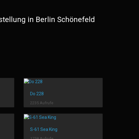
tellung in Berlin Schönefeld
Do 228
2235 Aufrufe
S-61 Sea King
1758 Aufrufe