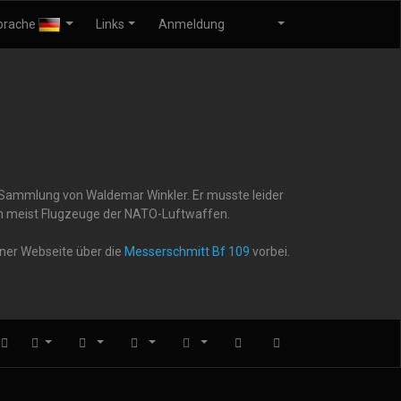
prache
Links
Anmeldung
r Sammlung von Waldemar Winkler. Er musste leider
gen meist Flugzeuge der NATO-Luftwaffen.
iner Webseite über die
Messerschmitt Bf 109
vorbei.