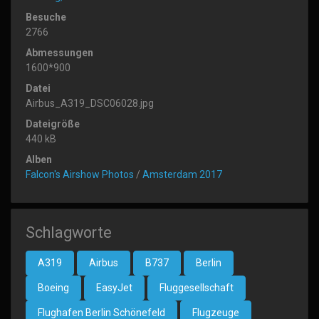
Besuche
2766
Abmessungen
1600*900
Datei
Airbus_A319_DSC06028.jpg
Dateigröße
440 kB
Alben
Falcon's Airshow Photos
/
Amsterdam 2017
Schlagworte
A319
Airbus
B737
Berlin
Boeing
EasyJet
Fluggesellschaft
Flughafen Berlin Schönefeld
Flugzeuge