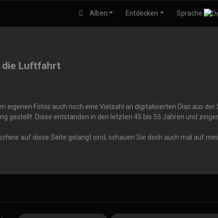
Alben
Entdecken
Sprache
 die Luftfahrt
 eigenen Fotos auch noch eine Vielzahl an digitalisierten Dias aus de
ng gestellt. Diese entstanden in den letzten 45 bis 55 Jahren und zei
aschine auf diese Seite gelangt sind, schauen Sie doch auch mal auf me