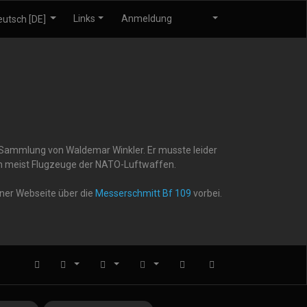
Links
Anmeldung
r Sammlung von Waldemar Winkler. Er musste leider
gen meist Flugzeuge der NATO-Luftwaffen.
iner Webseite über die
Messerschmitt Bf 109
vorbei.