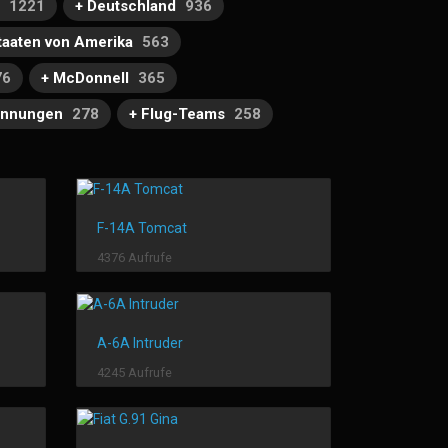
1221
+ Deutschland
936
Staaten von Amerika
563
76
+ McDonnell
365
ennungen
278
+ Flug-Teams
258
F-14A Tomcat
4376 Aufrufe
A-6A Intruder
4245 Aufrufe