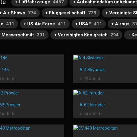
te
+ Luftfahrzeuge
4457
+ Aufnahmedatum unbekannt
+ Air Shows
774
+ Fluggesellschaft
729
+ Vereinigte 
ce
411
+ US Air Force
411
+ USAF
411
+ Airbus
3
+ Messerschmitt
301
+ Vereinigtes Königreich
294
+ K
 146
A-4 Skyhawk
 Aufrufe
4125 Aufrufe
6B Prowler
A-6E Intruder
 Aufrufe
4104 Aufrufe