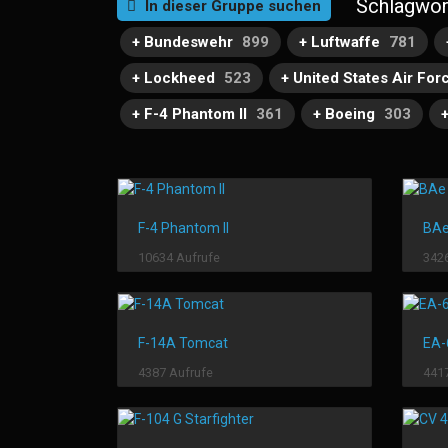
Schlagwor
In dieser Gruppe suchen
+ Bundeswehr
899
+ Luftwaffe
781
+ Lockheed
523
+ United States Air For
+ F-4 Phantom II
361
+ Boeing
303
F-4 Phantom II
BAe
10634 Aufrufe
3426
F-14A Tomcat
EA-
4387 Aufrufe
4417