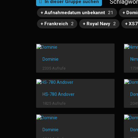
Schlagwor
In dieser Gruppe suchen
+ Aufnahmedatum unbekannt
21
+ Domi
+ Frankreich
2
+ Royal Navy
2
+ XS
Dominie
Nim
2335 Aufrufe
1738
HS-780 Andover
Dom
1825 Aufrufe
2049
Dominie
Dom