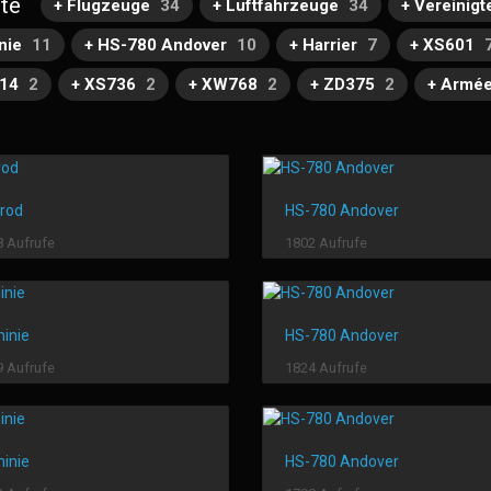
te
+ Flugzeuge
34
+ Luftfahrzeuge
34
+ Vereinigt
nie
11
+ HS-780 Andover
10
+ Harrier
7
+ XS601
714
2
+ XS736
2
+ XW768
2
+ ZD375
2
+ Armée 
rod
HS-780 Andover
 Aufrufe
1802 Aufrufe
inie
HS-780 Andover
 Aufrufe
1824 Aufrufe
inie
HS-780 Andover