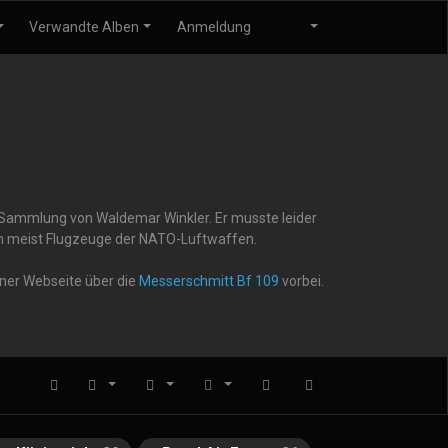
Verwandte Alben
Anmeldung
r Sammlung von Waldemar Winkler. Er musste leider
gen meist Flugzeuge der NATO-Luftwaffen.
iner Webseite über die
Messerschmitt Bf 109
vorbei.