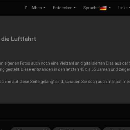
Alben
Entdecken
Sprache
Links
 die Luftfahrt
 eigenen Fotos auch noch eine Vielzahl an digitalisierten Dias aus de
ng gestellt. Diese entstanden in den letzten 45 bis 55 Jahren und zei
aschine auf diese Seite gelangt sind, schauen Sie doch auch mal auf me