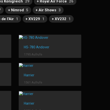
es Königreich
29
+ Royal Air Force
26
7
+ Nimrod
5
+ Air Shows
3
de l'Air
1
+ XV229
1
+ XV232
1
HS-780 Andover
1795 Aufrufe
Harrier
1561 Aufrufe
Harrier