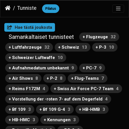
Tunniste
Pilatus
Hae tästä joukosta
Samankaltaiset tunnisteet
+ Flugzeuge
32
+ Luftfahrzeuge
32
+ Schweiz
13
+ P-3
10
+ Schweizer Luftwaffe
10
+ Aufnahmedatum unbekannt
9
+ PC-7
9
+ Air Shows
8
+ P-2
8
+ Flug-Teams
7
+ Reims F172M
4
+ Swiss Air Force PC-7 Team
4
+ Vorstellung der -roten 7- auf dem Degerfeld
4
+ Bf 109
3
+ Bf 109 G-4
3
+ HB-HMB
3
+ HB-HMC
3
+ Kennungen
3