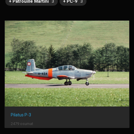
+ Patrouille Martini
3
+ PC-9
3
Pilatus P-3
2479 osumat