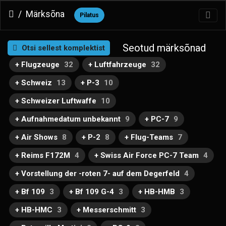
Märksõna
Pilatus
Seotud märksõnad
Otsi sellest komplektist
+ Flugzeuge
32
+ Luftfahrzeuge
32
+ Schweiz
13
+ P-3
10
+ Schweizer Luftwaffe
10
+ Aufnahmedatum unbekannt
9
+ PC-7
9
+ Air Shows
8
+ P-2
8
+ Flug-Teams
7
+ Reims F172M
4
+ Swiss Air Force PC-7 Team
4
+ Vorstellung der -roten 7- auf dem Degerfeld
4
+ Bf 109
3
+ Bf 109 G-4
3
+ HB-HMB
3
+ HB-HMC
3
+ Messerschmitt
3