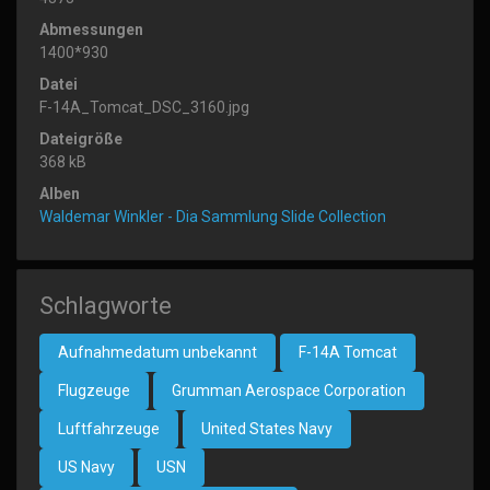
Abmessungen
1400*930
Datei
F-14A_Tomcat_DSC_3160.jpg
Dateigröße
368 kB
Alben
Waldemar Winkler - Dia Sammlung Slide Collection
Schlagworte
Aufnahmedatum unbekannt
F-14A Tomcat
Flugzeuge
Grumman Aerospace Corporation
Luftfahrzeuge
United States Navy
US Navy
USN