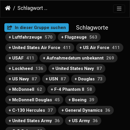
Schlagwort
Vereinigte Staaten von Amerika
Schlagworte
In dieser Gruppe suchen
+ Luftfahrzeuge
570
+ Flugzeuge
563
+ United States Air Force
411
+ US Air Force
411
+ USAF
411
+ Aufnahmedatum unbekannt
269
+ Lockheed
136
+ United States Navy
87
+ US Navy
87
+ USN
87
+ Douglas
73
+ McDonnell
62
+ F-4 Phantom II
58
+ McDonnell Douglas
45
+ Boeing
39
+ C-130 Hercules
37
+ General Dynamics
36
+ United States Army
36
+ US Army
36