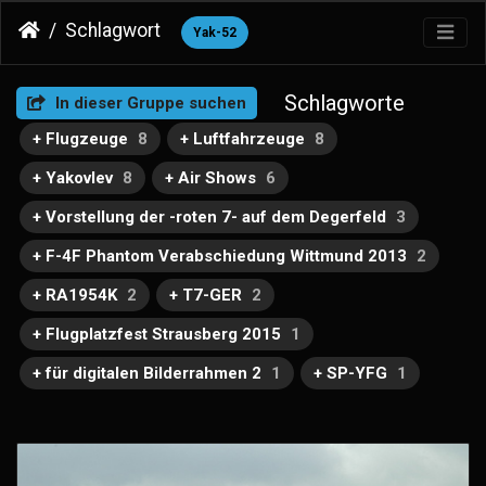
Schlagwort
Yak-52
Schlagworte
In dieser Gruppe suchen
+ Flugzeuge
8
+ Luftfahrzeuge
8
+ Yakovlev
8
+ Air Shows
6
+ Vorstellung der -roten 7- auf dem Degerfeld
3
+ F-4F Phantom Verabschiedung Wittmund 2013
2
+ RA1954K
2
+ T7-GER
2
+ Flugplatzfest Strausberg 2015
1
+ für digitalen Bilderrahmen 2
1
+ SP-YFG
1