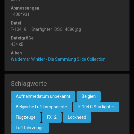
Abmessungen
1400*931
Datei
F-104_G__Starfighter_DSC_4086.jpg
Dateigröße
434 kB
Alben
Waldemar Winkler - Dia Sammlung Slide Collection
Schlagworte
Aufnahmedatum unbekannt
Belgien
Belgische Luftkomponente
F-104 G Starfighter
Flugzeuge
FX12
Lockheed
Luftfahrzeuge