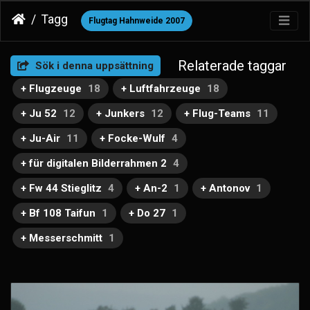
Tagg
Flugtag Hahnweide 2007
Relaterade taggar
Sök i denna uppsättning
+ Flugzeuge
18
+ Luftfahrzeuge
18
+ Ju 52
12
+ Junkers
12
+ Flug-Teams
11
+ Ju-Air
11
+ Focke-Wulf
4
+ für digitalen Bilderrahmen 2
4
+ Fw 44 Stieglitz
4
+ An-2
1
+ Antonov
1
+ Bf 108 Taifun
1
+ Do 27
1
+ Messerschmitt
1