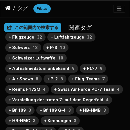
タグ
Pilatus
関連タグ
この範囲内で検索する
+ Flugzeuge
32
+ Luftfahrzeuge
32
+ Schweiz
13
+ P-3
10
+ Schweizer Luftwaffe
10
+ Aufnahmedatum unbekannt
9
+ PC-7
9
+ Air Shows
8
+ P-2
8
+ Flug-Teams
7
+ Reims F172M
4
+ Swiss Air Force PC-7 Team
4
+ Vorstellung der -roten 7- auf dem Degerfeld
4
+ Bf 109
3
+ Bf 109 G-4
3
+ HB-HMB
3
+ HB-HMC
3
+ Kennungen
3