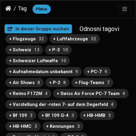
Tag
Pilatus
Odnosni tagovi
In dieser Gruppe suchen
+ Flugzeuge
32
+ Luftfahrzeuge
32
+ Schweiz
13
+ P-3
10
+ Schweizer Luftwaffe
10
+ Aufnahmedatum unbekannt
9
+ PC-7
9
+ Air Shows
8
+ P-2
8
+ Flug-Teams
7
+ Reims F172M
4
+ Swiss Air Force PC-7 Team
4
+ Vorstellung der -roten 7- auf dem Degerfeld
4
+ Bf 109
3
+ Bf 109 G-4
3
+ HB-HMB
3
+ HB-HMC
3
+ Kennungen
3