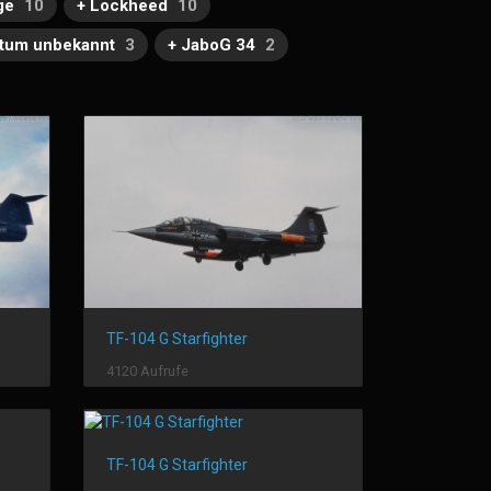
ge
10
+ Lockheed
10
tum unbekannt
3
+ JaboG 34
2
TF-104 G Starfighter
4120 Aufrufe
TF-104 G Starfighter