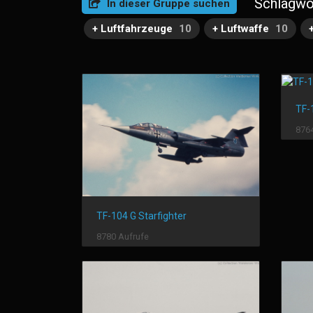
Schlagwo
In dieser Gruppe suchen
+ Luftfahrzeuge
10
+ Luftwaffe
10
TF-
8764
TF-104 G Starfighter
8780 Aufrufe