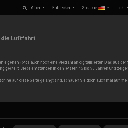
Alben
Entdecken
Sprache
Links
 die Luftfahrt
 eigenen Fotos auch noch eine Vielzahl an digitalisierten Dias aus de
ng gestellt. Diese entstanden in den letzten 45 bis 55 Jahren und zei
aschine auf diese Seite gelangt sind, schauen Sie doch auch mal auf me