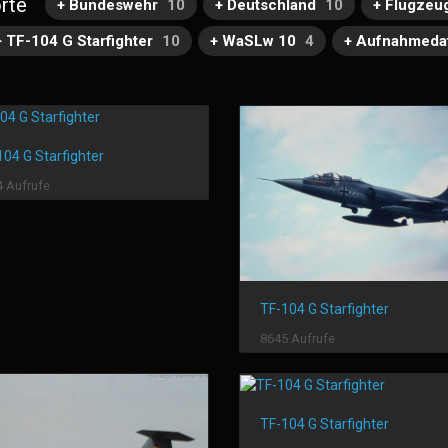
rte
+ Bundeswehr
10
+ Deutschland
10
+ Flugzeu
+ TF-104 G Starfighter
10
+ WaSLw 10
4
+ Aufnahmeda
104 G Starfighter
 Aufrufe
TF-104 G Starfighter
8645 Aufrufe
TF-104 G Starfighter