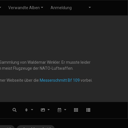
Verwandte Alben
Anmeldung
r Sammlung von Waldemar Winkler. Er musste leider
gen meist Flugzeuge der NATO-Luftwaffen.
iner Webseite über die
Messerschmitt Bf 109
vorbei.