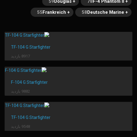
59
+ Douglas
78
+ F-4 Phantom II
55
+ Frankreich
58
+ Deutsche Marine
TF-104 G Starfighter
8917 بازدید
F-104 G Starfighter
9882 بازدید
TF-104 G Starfighter
9548 بازدید