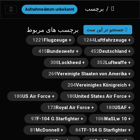
برچسب
Aufnahmedatum unbekannt
برچسب های مربوط
جستجو در این ست
1221
+ Flugzeuge
1244
+ Luftfahrzeuge
415
+ Bundeswehr
452
+ Deutschland
308
+ Lockheed
352
+ Luftwaffe
269
+ Vereinigte Staaten von Amerika
204
+ Vereinigtes Königreich
180
+ US Air Force
180
+ United States Air Force
173
+ Royal Air Force
180
+ USAF
97
+ F-104 G Starfighter
106
+ WaSLw 10
81
+ McDonnell
84
+ TF-104 G Starfighter