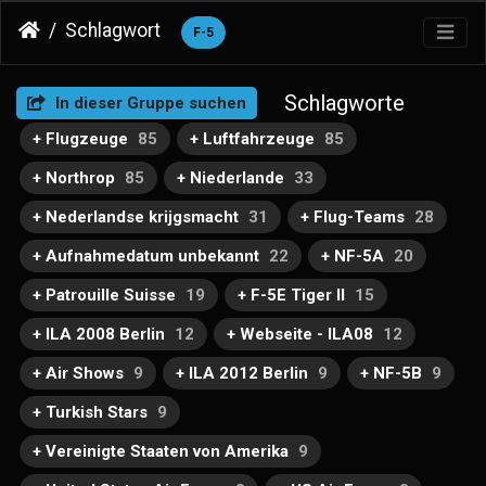
Schlagwort
F-5
Schlagworte
In dieser Gruppe suchen
+ Flugzeuge
85
+ Luftfahrzeuge
85
+ Northrop
85
+ Niederlande
33
+ Nederlandse krijgsmacht
31
+ Flug-Teams
28
+ Aufnahmedatum unbekannt
22
+ NF-5A
20
+ Patrouille Suisse
19
+ F-5E Tiger II
15
+ ILA 2008 Berlin
12
+ Webseite - ILA08
12
+ Air Shows
9
+ ILA 2012 Berlin
9
+ NF-5B
9
+ Turkish Stars
9
+ Vereinigte Staaten von Amerika
9