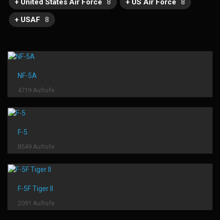
+ United States Air Force
8
+ US Air Force
8
+ USAF
8
NF-5A
4719 Aufrufe
F-5
8549 Aufrufe
F-5F Tiger II
2091 Aufrufe