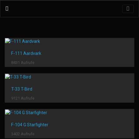
F-111 Aardvark
8431 Aufrufe
T-33 T-Bird
9121 Aufrufe
F-104 G Starfighter
3402 Aufrufe