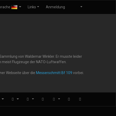
prache
Links
Anmeldung
r Sammlung von Waldemar Winkler. Er musste leider
gen meist Flugzeuge der NATO-Luftwaffen.
iner Webseite über die
Messerschmitt Bf 109
vorbei.