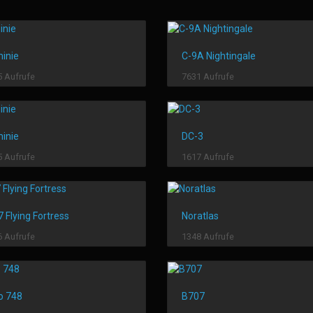
inie
C-9A Nightingale
 Aufrufe
7631 Aufrufe
inie
DC-3
 Aufrufe
1617 Aufrufe
 Flying Fortress
Noratlas
 Aufrufe
1348 Aufrufe
o 748
B707