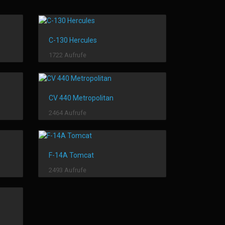
C-130 Hercules
1722 Aufrufe
CV 440 Metropolitan
2464 Aufrufe
F-14A Tomcat
2493 Aufrufe