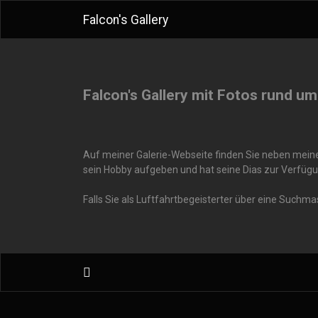
Falcon's Gallery
Falcon's Gallery mit Fotos rund um
Auf meiner Galerie-Webseite finden Sie neben meinen
sein Hobby aufgeben und hat seine Dias zur Verfügu
Falls Sie als Luftfahrtbegeisterter über eine Suchm