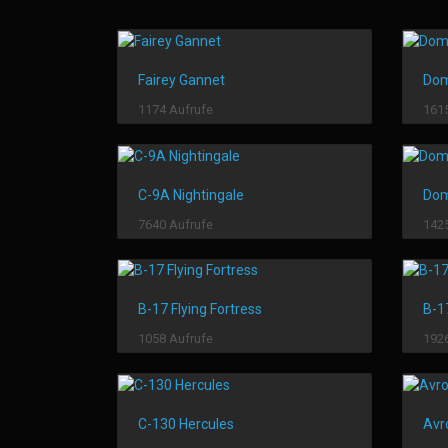
Fairey Gannet
Dom
1174 Aufrufe
1615
C-9A Nightingale
Dom
7640 Aufrufe
1425
B-17 Flying Fortress
B-17
1058 Aufrufe
1926
C-130 Hercules
Avr