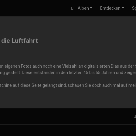
Alben
Entdecken
S
 die Luftfahrt
 eigenen Fotos auch noch eine Vielzahl an digitalisierten Dias aus de
ng gestellt. Diese entstanden in den letzten 45 bis 55 Jahren und zei
aschine auf diese Seite gelangt sind, schauen Sie doch auch mal auf me