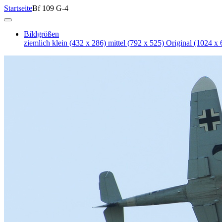
Startseite
Bf 109 G-4
Bildgrößen
ziemlich klein
(432 x 286)
mittel
(792 x 525)
Original
(1024 x 