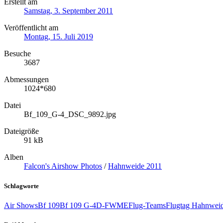
Erstellt am
Samstag, 3. September 2011
Veröffentlicht am
Montag, 15. Juli 2019
Besuche
3687
Abmessungen
1024*680
Datei
Bf_109_G-4_DSC_9892.jpg
Dateigröße
91 kB
Alben
Falcon's Airshow Photos
/
Hahnweide 2011
Schlagworte
Air Shows
Bf 109
Bf 109 G-4
D-FWME
Flug-Teams
Flugtag Hahnwei