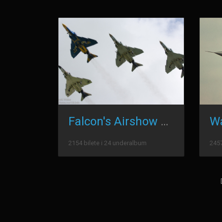
Falcon's Airshow Photos
2154 bilete i 24 underalbum
2457