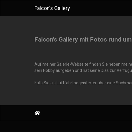
Falcon's Gallery
Falcon's Gallery mit Fotos rund um
Auf meiner Galerie-Webseite finden Sie neben meinen
sein Hobby aufgeben und hat seine Dias zur Verfügu
Falls Sie als Luftfahrtbegeisterter über eine Suchm