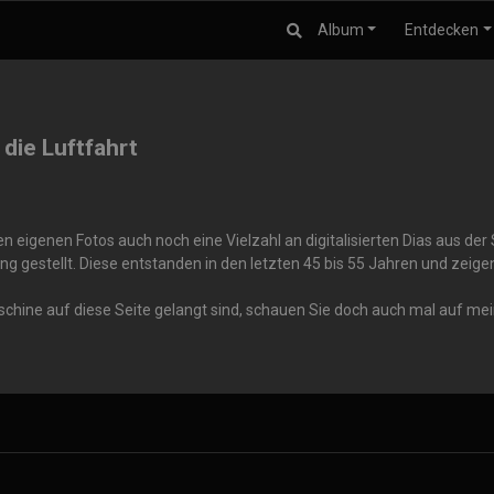
Album
Entdecken
 die Luftfahrt
 eigenen Fotos auch noch eine Vielzahl an digitalisierten Dias aus de
ng gestellt. Diese entstanden in den letzten 45 bis 55 Jahren und zei
aschine auf diese Seite gelangt sind, schauen Sie doch auch mal auf me