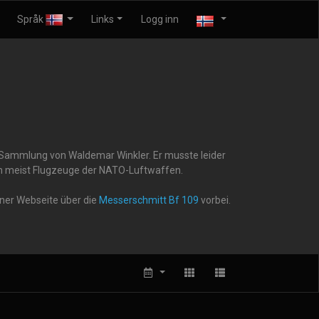
Språk
Links
Logg inn
r Sammlung von Waldemar Winkler. Er musste leider
gen meist Flugzeuge der NATO-Luftwaffen.
iner Webseite über die
Messerschmitt Bf 109
vorbei.