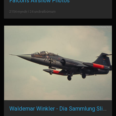
Falcon's Airshow Photos
2154 myndir í 24 undiralbúmum
Waldemar Winkler - Dia Sammlung Slide Collection